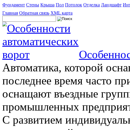
Фундамент
Стены
Крыша
Пол
Потолок
Отделка
Ландшафт
Инт
Главная
Обратная связь
XML карта
Особеннос
Автоматика, которой осна
последнее время часто пр
оснащают въездные группы
промышленных предприяти
С развитием индивидуальн