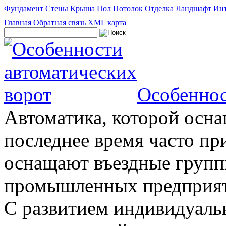
Фундамент
Стены
Крыша
Пол
Потолок
Отделка
Ландшафт
Инт
Главная
Обратная связь
XML карта
Особеннос
Автоматика, которой осна
последнее время часто пр
оснащают въездные группы
промышленных предприяти
С развитием индивидуальн