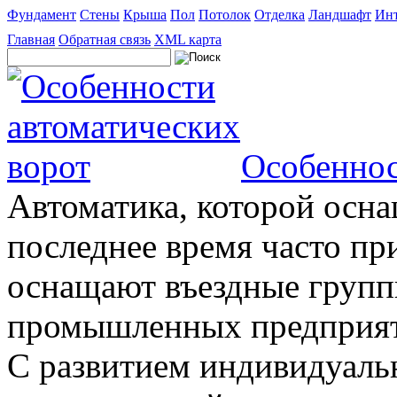
Фундамент
Стены
Крыша
Пол
Потолок
Отделка
Ландшафт
Инт
Главная
Обратная связь
XML карта
Особеннос
Автоматика, которой осна
последнее время часто пр
оснащают въездные группы
промышленных предприяти
С развитием индивидуальн