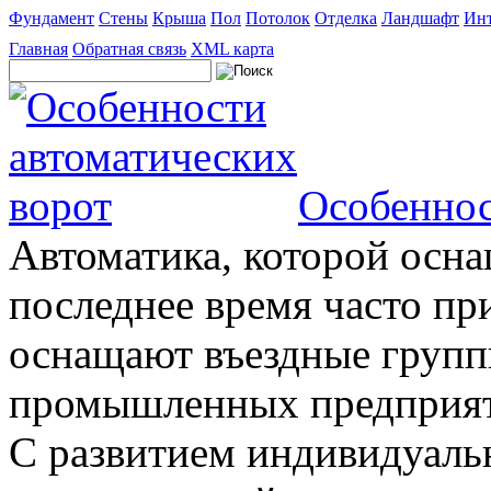
Фундамент
Стены
Крыша
Пол
Потолок
Отделка
Ландшафт
Инт
Главная
Обратная связь
XML карта
Особеннос
Автоматика, которой осна
последнее время часто пр
оснащают въездные группы
промышленных предприяти
С развитием индивидуальн