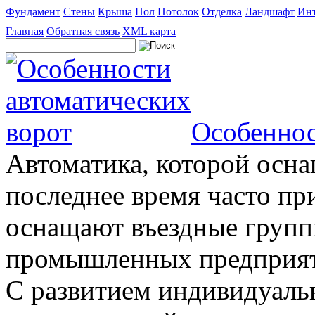
Фундамент
Стены
Крыша
Пол
Потолок
Отделка
Ландшафт
Инт
Главная
Обратная связь
XML карта
Особеннос
Автоматика, которой осна
последнее время часто пр
оснащают въездные группы
промышленных предприяти
С развитием индивидуальн