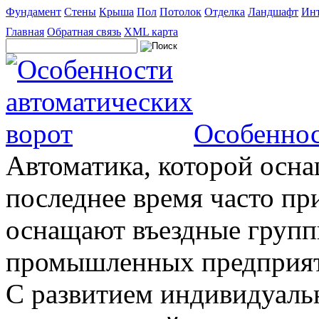
Фундамент
Стены
Крыша
Пол
Потолок
Отделка
Ландшафт
Инт
Главная
Обратная связь
XML карта
Особеннос
Автоматика, которой осна
последнее время часто пр
оснащают въездные группы
промышленных предприяти
С развитием индивидуальн