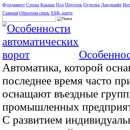
Фундамент
Стены
Крыша
Пол
Потолок
Отделка
Ландшафт
Инт
Главная
Обратная связь
XML карта
Особеннос
Автоматика, которой осна
последнее время часто пр
оснащают въездные группы
промышленных предприяти
С развитием индивидуальн