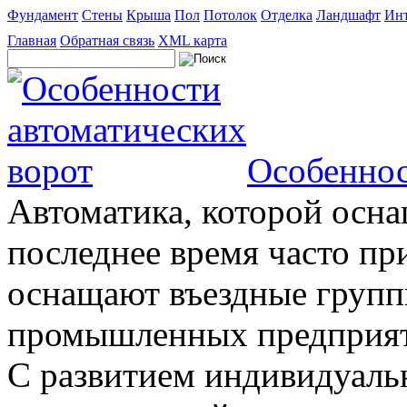
Фундамент
Стены
Крыша
Пол
Потолок
Отделка
Ландшафт
Инт
Главная
Обратная связь
XML карта
Особеннос
Автоматика, которой осна
последнее время часто пр
оснащают въездные группы
промышленных предприяти
С развитием индивидуальн