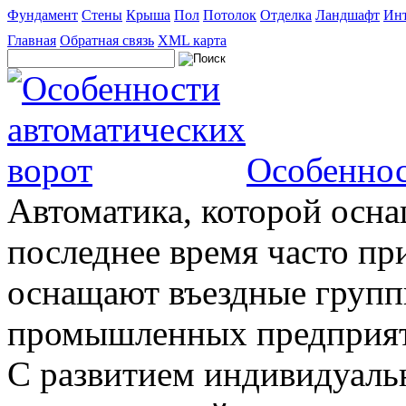
Фундамент
Стены
Крыша
Пол
Потолок
Отделка
Ландшафт
Инт
Главная
Обратная связь
XML карта
Особеннос
Автоматика, которой осна
последнее время часто пр
оснащают въездные группы
промышленных предприяти
С развитием индивидуальн