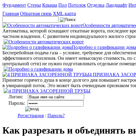
Фундамент
Стены
Крыша
Пол
Потолок
Отделка
Ландшафт
Инт
Главная
Обратная связь
XML карта
Особенности автоматиче
Автоматика, которой оснащают откатные ворота, последнее вр
частном владении. С развитием индивидуального жилого строи
Подробно о газификации дома
Бесперебойная подача газа – условие, требуемое для обеспече
эффективного отопления. Он имеет невысокую стоимость, по с
центральной сети) не нужно подготавливать отдельное помеще
4 ПРИЗНАКА ЗАСО
Принятие горячего душа в конце долгого дня повышает настрое
в умирающий поток. Это может быть очевидным признаком того,
Логин:
Пароль:
Регистрация
:
Пароль?
Как разрезать и объединять 