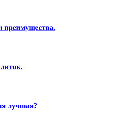
и преимущества.
литок.
ая лучшая?