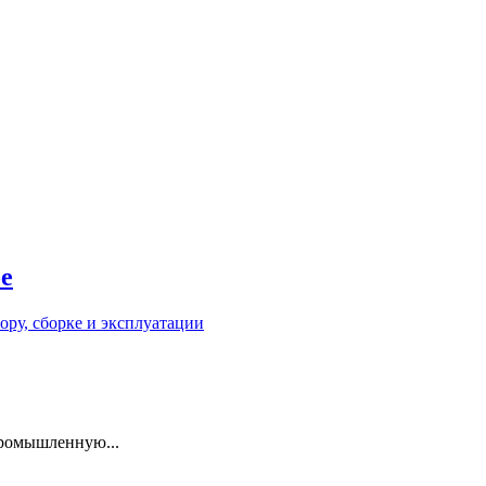
е
промышленную...