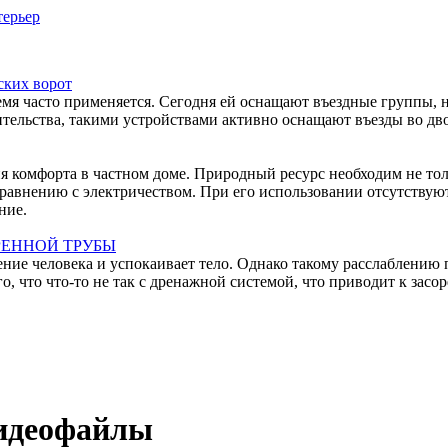
ерьер
ских ворот
емя часто применяется. Сегодня ей оснащают въездные группы, 
тельства, такими устройствами активно оснащают въезды во дво
ния комфорта в частном доме. Природный ресурс необходим не то
равнению с электричеством. При его использовании отсутствуют
ние.
РЕННОЙ ТРУБЫ
ние человека и успокаивает тело. Однако такому расслаблению 
 что что-то не так с дренажной системой, что приводит к засо
видеофайлы