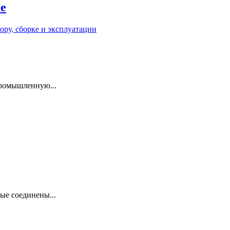
е
промышленную...
ые соединены...