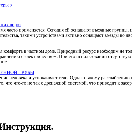
ерьер
ских ворот
емя часто применяется. Сегодня ей оснащают въездные группы, 
тельства, такими устройствами активно оснащают въезды во дво
ния комфорта в частном доме. Природный ресурс необходим не то
равнению с электричеством. При его использовании отсутствуют
ние.
РЕННОЙ ТРУБЫ
ние человека и успокаивает тело. Однако такому расслаблению 
 что что-то не так с дренажной системой, что приводит к засо
 Инструкция.