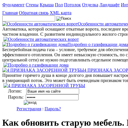
Фундамент
Стены
Крыша
Пол
Потолок
Отделка
Ландшафт
Инт
Главная
Обратная связь
XML карта
Особенности автоматиче
Автоматика, которой оснащают откатные ворота, последнее вр
частном владении. С развитием индивидуального жилого строи
Подробно о газификации дома
Бесперебойная подача газа – условие, требуемое для обеспече
эффективного отопления. Он имеет невысокую стоимость, по с
центральной сети) не нужно подготавливать отдельное помеще
4 ПРИЗНАКА ЗАСО
Принятие горячего душа в конце долгого дня повышает настрое
в умирающий поток. Это может быть очевидным признаком того,
Логин:
Пароль:
Регистрация
:
Пароль?
Как обновить старую мебель.