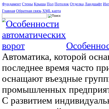
Фундамент
Стены
Крыша
Пол
Потолок
Отделка
Ландшафт
Инт
Главная
Обратная связь
XML карта
Особеннос
Автоматика, которой осна
последнее время часто пр
оснащают въездные группы
промышленных предприяти
С развитием индивидуальн