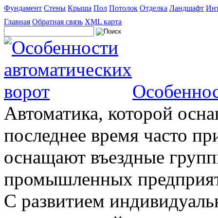
Фундамент
Стены
Крыша
Пол
Потолок
Отделка
Ландшафт
Инт
Главная
Обратная связь
XML карта
Особеннос
Автоматика, которой осна
последнее время часто пр
оснащают въездные группы
промышленных предприяти
С развитием индивидуальн