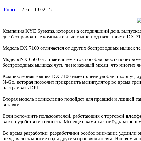
Prince
216
19.02.15
Компания KYE Systems, которая на сегодняшний день выпускае
две беспроводные компьютерные мыши под названиями DX 71
Модель DX 7100 отличается от других беспроводных мышек те
Модель NX 6500 отличается тем что способна работать без за
беспроводных мышках чуть ли не каждый месяц, что многих лю
Компьютерная мышка DX 7100 имеет очень удобный корпус, дум
N-Go, которая позволит прикрепить манипулятор во время тра
настраивать DPI.
Вторая модель великолепно подойдет для правшей и левшей та
вставки.
Если вспомнить пользователей, работающих с торговой
платф
важно удобство и точность. Мы еще с вами как нибудь затронем
Во время разработки, разработчики особое внимание уделили э
не удавалось многие годы другим производителям. Новая мышь 