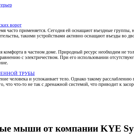
ерьер
ских ворот
емя часто применяется. Сегодня ей оснащают въездные группы, 
тельства, такими устройствами активно оснащают въезды во дво
ния комфорта в частном доме. Природный ресурс необходим не то
равнению с электричеством. При его использовании отсутствуют
ние.
РЕННОЙ ТРУБЫ
ние человека и успокаивает тело. Однако такому расслаблению 
 что что-то не так с дренажной системой, что приводит к засо
ые мыши от компании KYE Sy