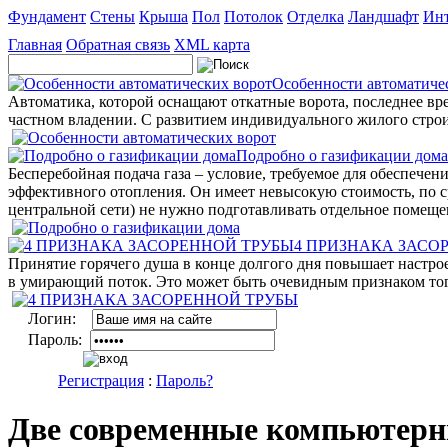
Фундамент
Стены
Крыша
Пол
Потолок
Отделка
Ландшафт
Инт
Главная
Обратная связь
XML карта
Особенности автоматиче
Автоматика, которой оснащают откатные ворота, последнее вр
частном владении. С развитием индивидуального жилого строи
Подробно о газификации дома
Бесперебойная подача газа – условие, требуемое для обеспече
эффективного отопления. Он имеет невысокую стоимость, по с
центральной сети) не нужно подготавливать отдельное помеще
4 ПРИЗНАКА ЗАСО
Принятие горячего душа в конце долгого дня повышает настрое
в умирающий поток. Это может быть очевидным признаком того,
Логин:
Пароль:
Регистрация
:
Пароль?
Две современные компьютерн