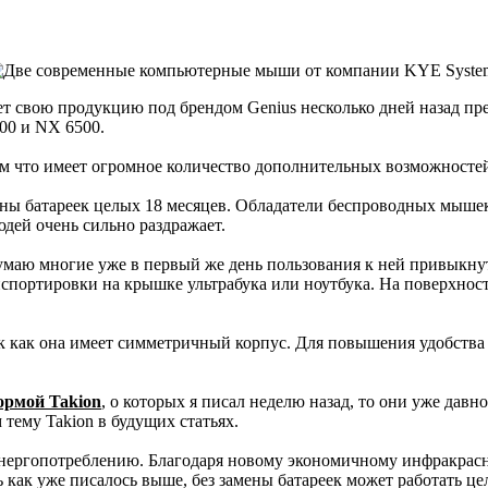
т свою продукцию под брендом Genius несколько дней назад пр
00 и NX 6500.
м что имеет огромное количество дополнительных возможносте
мены батареек целых 18 месяцев. Обладатели беспроводных мыше
дей очень сильно раздражает.
аю многие уже в первый же день пользования к ней привыкнут.
нспортировки на крышке ультрабука или ноутбука. На поверхно
к как она имеет симметричный корпус. Для повышения удобства
ормой Takion
, о которых я писал неделю назад, то они уже дав
 тему Takion в будущих статьях.
нергопотреблению. Благодаря новому экономичному инфракрасном
как уже писалось выше, без замены батареек может работать целы