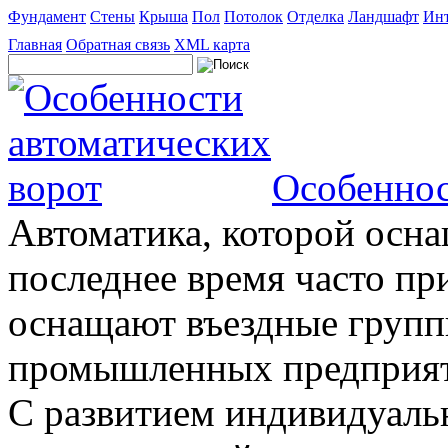
Фундамент
Стены
Крыша
Пол
Потолок
Отделка
Ландшафт
Инт
Главная
Обратная связь
XML карта
Особеннос
Автоматика, которой осна
последнее время часто пр
оснащают въездные группы
промышленных предприяти
С развитием индивидуальн