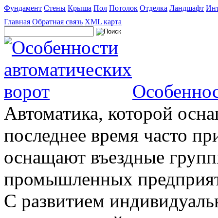
Фундамент
Стены
Крыша
Пол
Потолок
Отделка
Ландшафт
Инт
Главная
Обратная связь
XML карта
Особеннос
Автоматика, которой осна
последнее время часто пр
оснащают въездные группы
промышленных предприяти
С развитием индивидуальн