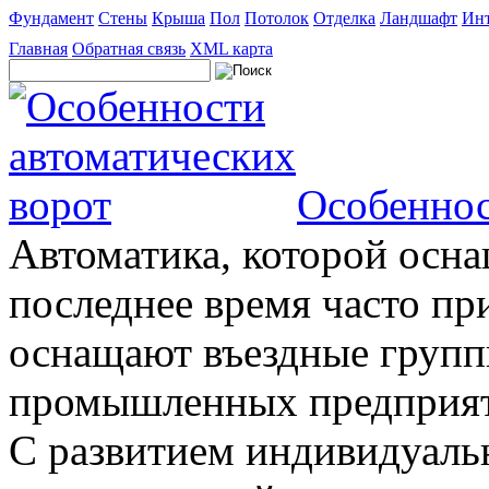
Фундамент
Стены
Крыша
Пол
Потолок
Отделка
Ландшафт
Инт
Главная
Обратная связь
XML карта
Особеннос
Автоматика, которой осна
последнее время часто пр
оснащают въездные группы
промышленных предприяти
С развитием индивидуальн