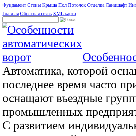
Фундамент
Стены
Крыша
Пол
Потолок
Отделка
Ландшафт
Инт
Главная
Обратная связь
XML карта
Особеннос
Автоматика, которой осна
последнее время часто пр
оснащают въездные группы
промышленных предприяти
С развитием индивидуальн