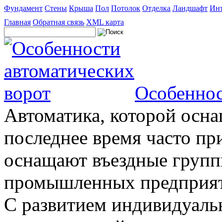
Фундамент
Стены
Крыша
Пол
Потолок
Отделка
Ландшафт
Инт
Главная
Обратная связь
XML карта
Особеннос
Автоматика, которой осна
последнее время часто пр
оснащают въездные группы
промышленных предприяти
С развитием индивидуальн