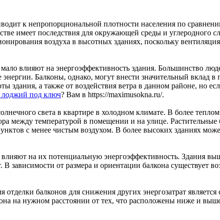
иводит к непропорциональной плотности населения по сравнени
тве имеет последствия для окружающей среды и углеродного сле
онирования воздуха в высотных зданиях, поскольку вентиляция 
 мало влияют на энергоэффективность здания. Большинство люд
энергии. Балконы, однако, могут внести значительный вклад в
ы здания, а также от воздействия ветра в данном районе, но есл
и лоджий под ключ
? Вам в https://maximusokna.ru/.
солнечного света в квартире в холодном климате. В более теп
ятора между температурой в помещении и на улице. Растительны
пунктов с менее чистым воздухом. В более высоких зданиях мож
влияют на их потенциальную энергоэффективность. Здания выше
В зависимости от размера и ориентации балкона существует во
 отделки балконов для снижения других энергозатрат является 
она на нужном расстоянии от тех, что расположены ниже и выше,