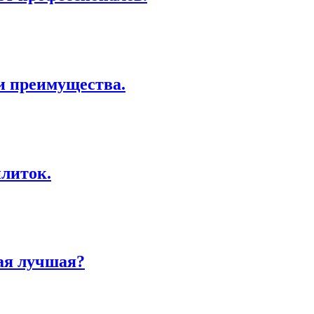
и преимущества.
литок.
ая лучшая?