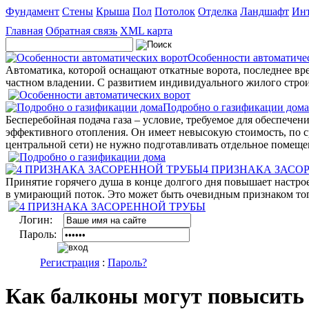
Фундамент
Стены
Крыша
Пол
Потолок
Отделка
Ландшафт
Инт
Главная
Обратная связь
XML карта
Особенности автоматиче
Автоматика, которой оснащают откатные ворота, последнее вр
частном владении. С развитием индивидуального жилого строи
Подробно о газификации дома
Бесперебойная подача газа – условие, требуемое для обеспече
эффективного отопления. Он имеет невысокую стоимость, по с
центральной сети) не нужно подготавливать отдельное помеще
4 ПРИЗНАКА ЗАСО
Принятие горячего душа в конце долгого дня повышает настрое
в умирающий поток. Это может быть очевидным признаком того,
Логин:
Пароль:
Регистрация
:
Пароль?
Как балконы могут повысить