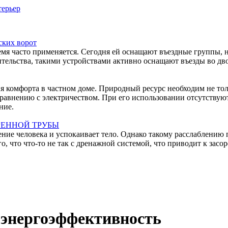
ерьер
ских ворот
емя часто применяется. Сегодня ей оснащают въездные группы, 
тельства, такими устройствами активно оснащают въезды во дво
ния комфорта в частном доме. Природный ресурс необходим не то
равнению с электричеством. При его использовании отсутствуют
ние.
РЕННОЙ ТРУБЫ
ние человека и успокаивает тело. Однако такому расслаблению 
 что что-то не так с дренажной системой, что приводит к засо
 энергоэффективность