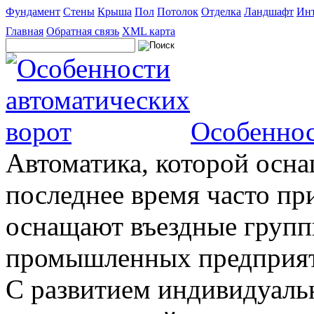
Фундамент
Стены
Крыша
Пол
Потолок
Отделка
Ландшафт
Инт
Главная
Обратная связь
XML карта
Особеннос
Автоматика, которой осна
последнее время часто пр
оснащают въездные группы
промышленных предприяти
С развитием индивидуальн