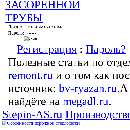
Логин:
Пароль:
Регистрация
:
Пароль?
Полезные статьи по отде
remont.ru
и о том как по
источник:
bv-ryazan.ru
.А
найдёте на
megadl.ru
.
Stepin-AS.ru
Производств