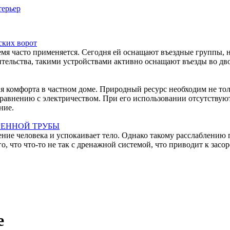
ерьер
ских ворот
емя часто применяется. Сегодня ей оснащают въездные группы, 
тельства, такими устройствами активно оснащают въезды во дво
ния комфорта в частном доме. Природный ресурс необходим не то
равнению с электричеством. При его использовании отсутствуют
ние.
РЕННОЙ ТРУБЫ
ние человека и успокаивает тело. Однако такому расслаблению 
 что что-то не так с дренажной системой, что приводит к засо
е