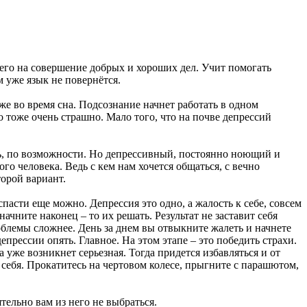
т его на совершение добрых и хороших дел. Учит помогать
м уже язык не повернётся.
же во время сна. Подсознание начнет работать в одном
 тоже очень страшно. Мало того, что на почве депрессий
чь, по возможности. Но депрессивный, постоянно ноющий и
о человека. Ведь с кем нам хочется общаться, с вечно
орой вариант.
пасти еще можно. Депрессия это одно, а жалость к себе, совсем
ачните наконец – то их решать. Результат не заставит себя
облемы сложнее. День за днем вы отвыкните жалеть и начнете
епрессии опять. Главное. На этом этапе – это победить страхи.
а уже возникнет серьезная. Тогда придется избавляться и от
себя. Прокатитесь на чертовом колесе, прыгните с парашютом,
тельно вам из него не выбраться.