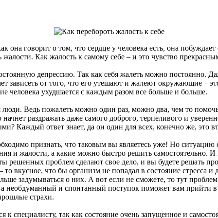
ак она говорит о том, что сердце у человека есть, она побуждае
 жалости. Как жалость к самому себе – и это чувство прекрасны
 постоянную депрессию. Так как себя жалеть можно постоянно. Да
ет зависеть от того, что его утешают и жалеют окружающие – это
вие человека ухудшается с каждым разом все больше и больше.
я люди. Ведь пожалеть можно один раз, можно два, чем то помо
ачнет раздражать даже самого доброго, терпеливого и уверенног
 Каждый ответ знает, да он один для всех, конечно же, это вт
обходимо признать, что таковым вы являетесь уже! Но ситуацию с
ния и жалости, а какие можно быстро решить самостоятельно. И н
таты решенных проблем сделают свое дело, и вы будете решать пр
то вкусное, что бы организм не попадал в состояние стресса и д
льше задумываться о них. А вот если не сможете, то тут проблем
, а необдуманный и спонтанный поступок поможет вам прийти в 
прошлые страхи.
я к специалисту, так как состояние очень запущенное и самостоя