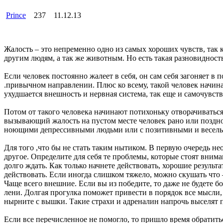
Prince
237
11.12.13
Жалость – это непременно одно из самых хороших чувств, так к
другим людям, а так же животным. Но есть такая разновидность
Если человек постоянно жалеет в себя, он сам себя загоняет в
.привычном направлении. Плюс ко всему, такой человек начина
ухудшается внешность и нервная система, так еще и самочувст
Потом от такого человека начинают потихоньку отворачиватьс
вызывающий жалость на пустом месте человек рано или поздно н
ноющими депрессивными людьми или с позитивными и веселыми?
Для того ,что бы не стать таким нытиком. В первую очередь не
другое. Определите для себя те проблемы, которые стоят внима
долго ждать. Как только начнете действовать, хорошие резуль
действовать. Если иногда слишком тяжело, можно скушать что – 
Чаще всего внешние. Если вы из победите, то даже не будете бо
лени. Долгая прогулка поможет привести в порядок все мысли
нырните с вышки. Такие страхи и адреналин напрочь выселят 
Если все перечисленное не помогло, то пришло время обратитьс