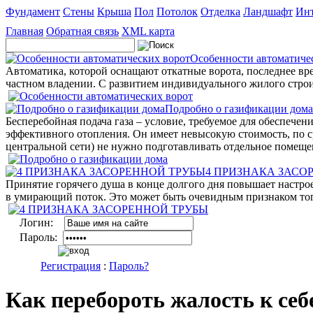
Фундамент
Стены
Крыша
Пол
Потолок
Отделка
Ландшафт
Инт
Главная
Обратная связь
XML карта
Особенности автоматиче
Автоматика, которой оснащают откатные ворота, последнее вр
частном владении. С развитием индивидуального жилого строи
Подробно о газификации дома
Бесперебойная подача газа – условие, требуемое для обеспече
эффективного отопления. Он имеет невысокую стоимость, по с
центральной сети) не нужно подготавливать отдельное помеще
4 ПРИЗНАКА ЗАСО
Принятие горячего душа в конце долгого дня повышает настрое
в умирающий поток. Это может быть очевидным признаком того,
Логин:
Пароль:
Регистрация
:
Пароль?
Как перебороть жалость к себ