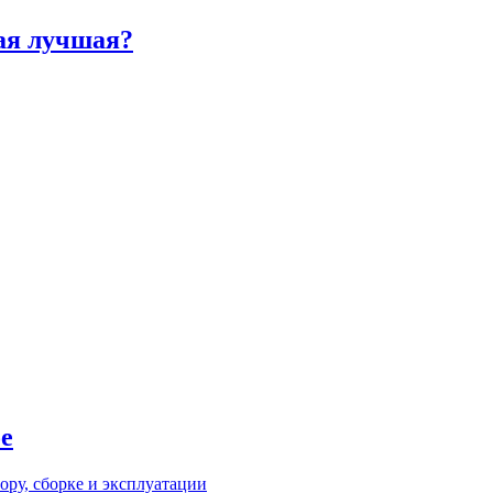
ая лучшая?
е