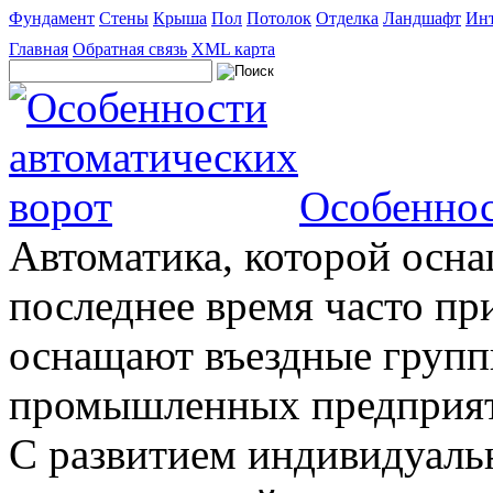
Фундамент
Стены
Крыша
Пол
Потолок
Отделка
Ландшафт
Инт
Главная
Обратная связь
XML карта
Особеннос
Автоматика, которой осна
последнее время часто пр
оснащают въездные группы
промышленных предприяти
С развитием индивидуальн