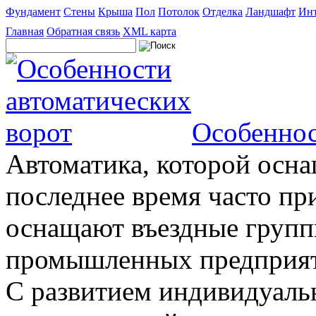
Фундамент
Стены
Крыша
Пол
Потолок
Отделка
Ландшафт
Инт
Главная
Обратная связь
XML карта
Особеннос
Автоматика, которой осна
последнее время часто пр
оснащают въездные группы
промышленных предприяти
С развитием индивидуальн