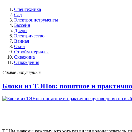
Спецтехника
Сад
Электроинструменты
Бассейн
Двери
Электричество
Ванная
Окна
Стройматериалы
Скважина
Ограждения
Самые популярные
Блоки из ТЭНов: понятное и практично
ТЭНы знакомы каждому, кто хоть раз видел водонагреватель, 