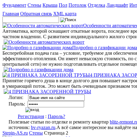
Фундамент
Стены
Крыша
Пол
Потолок
Отделка
Ландшафт
Инт
Главная
Обратная связь
XML карта
Особенности автоматиче
Автоматика, которой оснащают откатные ворота, последнее вр
частном владении. С развитием индивидуального жилого строи
Подробно о газификации дома
Бесперебойная подача газа – условие, требуемое для обеспече
эффективного отопления. Он имеет невысокую стоимость, по с
центральной сети) не нужно подготавливать отдельное помеще
4 ПРИЗНАКА ЗАСО
Принятие горячего душа в конце долгого дня повышает настрое
в умирающий поток. Это может быть очевидным признаком того,
Логин:
Пароль:
Регистрация
:
Пароль?
Полезные статьи по отделке и ремонту квартир
blitz-remont.r
источник:
bv-ryazan.ru
.А всё самое интересное вы найдёте н
Stepin-AS.ru
Стены
Страница 2