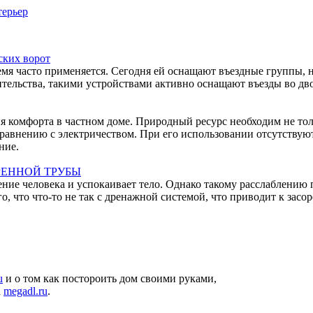
ерьер
ских ворот
емя часто применяется. Сегодня ей оснащают въездные группы, 
тельства, такими устройствами активно оснащают въезды во дво
ния комфорта в частном доме. Природный ресурс необходим не то
равнению с электричеством. При его использовании отсутствуют
ние.
РЕННОЙ ТРУБЫ
ние человека и успокаивает тело. Однако такому расслаблению 
 что что-то не так с дренажной системой, что приводит к засо
u
и о том как постороить дом своими руками,
а
megadl.ru
.