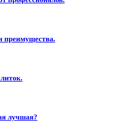
и преимущества.
литок.
ая лучшая?