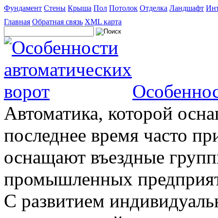
Фундамент
Стены
Крыша
Пол
Потолок
Отделка
Ландшафт
Инт
Главная
Обратная связь
XML карта
Особеннос
Автоматика, которой осна
последнее время часто пр
оснащают въездные группы
промышленных предприяти
С развитием индивидуальн