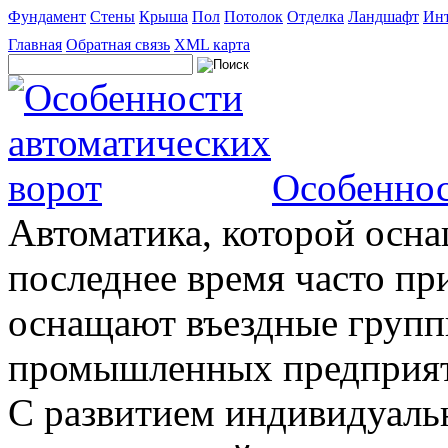
Фундамент
Стены
Крыша
Пол
Потолок
Отделка
Ландшафт
Инт
Главная
Обратная связь
XML карта
Особеннос
Автоматика, которой осна
последнее время часто пр
оснащают въездные группы
промышленных предприяти
С развитием индивидуальн