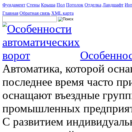
Фундамент
Стены
Крыша
Пол
Потолок
Отделка
Ландшафт
Инт
Главная
Обратная связь
XML карта
Особеннос
Автоматика, которой осна
последнее время часто пр
оснащают въездные группы
промышленных предприяти
С развитием индивидуальн