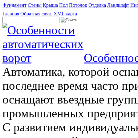
Фундамент
Стены
Крыша
Пол
Потолок
Отделка
Ландшафт
Инт
Главная
Обратная связь
XML карта
Особеннос
Автоматика, которой осна
последнее время часто пр
оснащают въездные группы
промышленных предприяти
С развитием индивидуальн