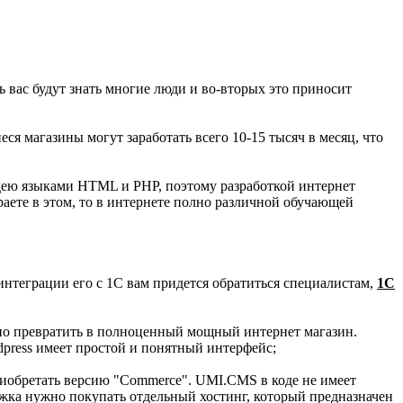
ь вас будут знать многие люди и во-вторых это приносит
ся магазины могут заработать всего 10-15 тысяч в месяц, что
адею языками HTML и PHP, поэтому разработкой интернет
раете в этом, то в интернете полно различной обучающей
интеграции его с 1C вам придется обратиться специалистам,
1С
но превратить в полноценный мощный интернет магазин.
dpress имеет простой и понятный интерфейс;
приобретать версию "Commerce". UMI.CMS в коде не имеет
вижка нужно покупать отдельный хостинг, который предназначен