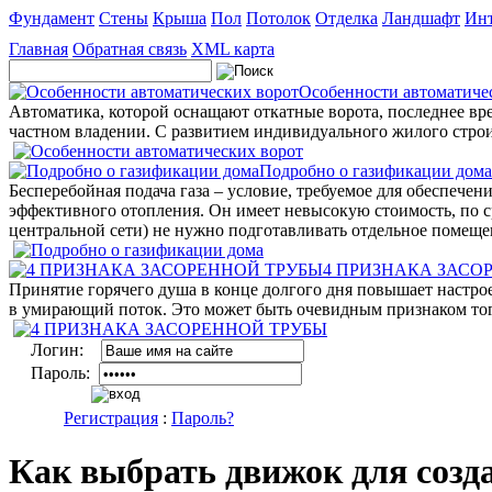
Фундамент
Стены
Крыша
Пол
Потолок
Отделка
Ландшафт
Инт
Главная
Обратная связь
XML карта
Особенности автоматиче
Автоматика, которой оснащают откатные ворота, последнее вр
частном владении. С развитием индивидуального жилого строи
Подробно о газификации дома
Бесперебойная подача газа – условие, требуемое для обеспече
эффективного отопления. Он имеет невысокую стоимость, по с
центральной сети) не нужно подготавливать отдельное помеще
4 ПРИЗНАКА ЗАСО
Принятие горячего душа в конце долгого дня повышает настрое
в умирающий поток. Это может быть очевидным признаком того,
Логин:
Пароль:
Регистрация
:
Пароль?
Как выбрать движок для созд