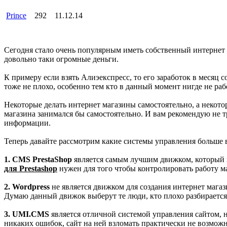
Prince
292
11.12.14
Сегодня стало очень популярным иметь собственный интернет ма
довольно таки огромные деньги.
К примеру если взять Алиэекспресс, то его заработок в месяц 
тоже не плохо, особенно тем кто в данный момент нигде не раб
Некоторые делать интернет магазины самостоятельно, а некот
магазина занимался бы самостоятельно. И вам рекомендую не т
информации.
Теперь давайте рассмотрим какие системы управления больше в
1. CMS PrestaShop
является самым лучшим движком, который п
для Prestashop
нужен для того чтобы контролировать работу ма
2. Wordpress
не является движком для создания интернет маг
Думаю данный движок выберут те люди, кто плохо разбирается
3. UMI.CMS
является отличной системой управления сайтом, 
никаких ошибок, сайт на ней взломать практически не возможн