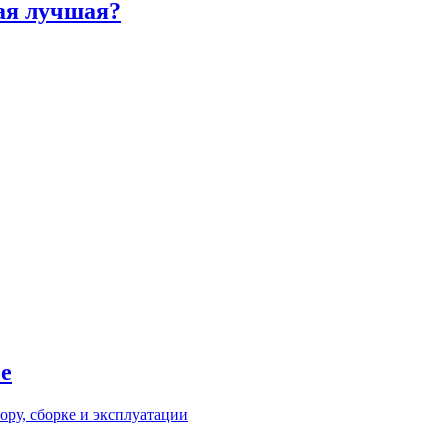
ая лучшая?
е