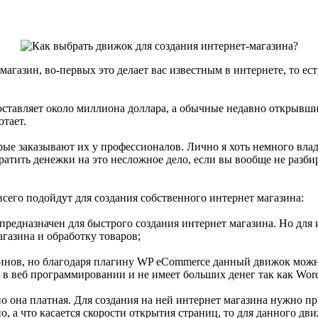
газин, во-первых это делает вас известным в интернете, то ест
составляет около миллиона доллара, а обычные недавно открывшие
отает.
орые заказывают их у профессионалов. Лично я хоть немного вл
ратить денежки на это несложное дело, если вы вообще не разби
сего подойдут для создания собственного интернет магазина:
редназначен для быстрого создания интернет магазина. Но для 
газина и обработку товаров;
азинов, но благодаря плагину WP eCommerce данный движок мож
 в веб программировании и не имеет больших денег так как Wor
но она платная. Для создания на ней интернет магазина нужно 
о, а что касается скорости открытия страниц, то для данного д