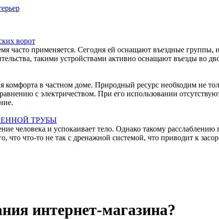
ерьер
ских ворот
емя часто применяется. Сегодня ей оснащают въездные группы, 
тельства, такими устройствами активно оснащают въезды во дво
ния комфорта в частном доме. Природный ресурс необходим не то
равнению с электричеством. При его использовании отсутствуют
ние.
РЕННОЙ ТРУБЫ
ние человека и успокаивает тело. Однако такому расслаблению 
 что что-то не так с дренажной системой, что приводит к засо
ания интернет-магазина?