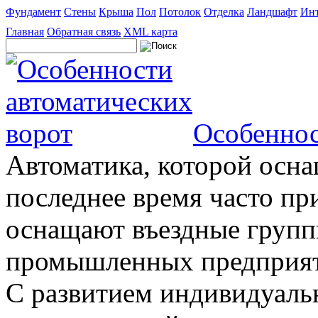
Фундамент
Стены
Крыша
Пол
Потолок
Отделка
Ландшафт
Инт
Главная
Обратная связь
XML карта
Особеннос
Автоматика, которой осна
последнее время часто пр
оснащают въездные группы
промышленных предприяти
С развитием индивидуальн