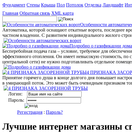
Фундамент
Стены
Крыша
Пол
Потолок
Отделка
Ландшафт
Инт
Главная
Обратная связь
XML карта
Особенности автоматиче
Автоматика, которой оснащают откатные ворота, последнее вр
частном владении. С развитием индивидуального жилого строи
Подробно о газификации дома
Бесперебойная подача газа – условие, требуемое для обеспече
эффективного отопления. Он имеет невысокую стоимость, по с
центральной сети) не нужно подготавливать отдельное помеще
4 ПРИЗНАКА ЗАСО
Принятие горячего душа в конце долгого дня повышает настрое
в умирающий поток. Это может быть очевидным признаком того,
Логин:
Пароль:
Регистрация
:
Пароль?
Лучшие интернет магазины с