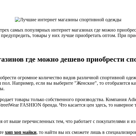
 о трех самых популярных интернет магазинах где можно приобр
ас предупредить, товары у них лучше приобретать оптом. При п
газинов где можно дешево приобрести с
иобрести огромное количество видов различной спортивной оде
 пол. Например, если вы выберите "Женские", то отобразится к
ы.
родает товары только собственного производства. Компания Adid
reetWear FASHION бренда. Что касается цен здесь, то наверное 
 от выше перечисленных тем, что работает с покупателями и из
ите
хип хоп майки
, то найти вы их сможете лишь в специализир