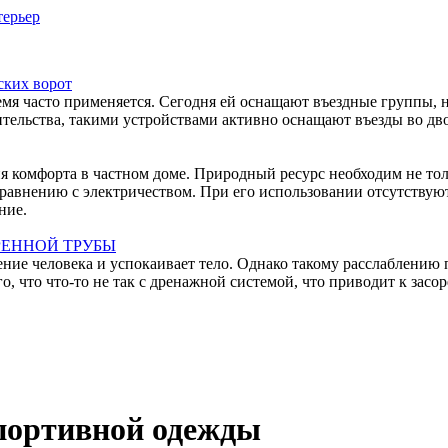
ерьер
ских ворот
емя часто применяется. Сегодня ей оснащают въездные группы, 
тельства, такими устройствами активно оснащают въезды во дво
ния комфорта в частном доме. Природный ресурс необходим не то
равнению с электричеством. При его использовании отсутствуют
ние.
РЕННОЙ ТРУБЫ
ние человека и успокаивает тело. Однако такому расслаблению 
 что что-то не так с дренажной системой, что приводит к засо
портивной одежды