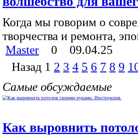
волшебство для вашег
Когда мы говорим о совр
творчества и ремонта, эпо
Master
0
09.04.25
Назад
1
2
3
4
5
6
7
8
9
1
Самые обсуждаемые
Как выровнить потол