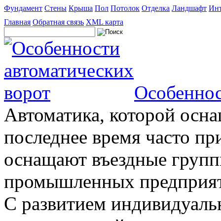
Фундамент
Стены
Крыша
Пол
Потолок
Отделка
Ландшафт
Инт
Главная
Обратная связь
XML карта
Особеннос
Автоматика, которой осна
последнее время часто пр
оснащают въездные группы
промышленных предприяти
С развитием индивидуальн