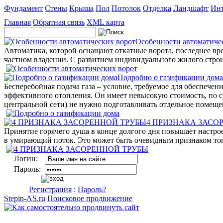
Фундамент
Стены
Крыша
Пол
Потолок
Отделка
Ландшафт
Инт
Главная
Обратная связь
XML карта
Особенности автоматиче
Автоматика, которой оснащают откатные ворота, последнее вр
частном владении. С развитием индивидуального жилого строи
Подробно о газификации дома
Бесперебойная подача газа – условие, требуемое для обеспече
эффективного отопления. Он имеет невысокую стоимость, по с
центральной сети) не нужно подготавливать отдельное помеще
4 ПРИЗНАКА ЗАСО
Принятие горячего душа в конце долгого дня повышает настрое
в умирающий поток. Это может быть очевидным признаком того,
Логин:
Пароль:
Регистрация
:
Пароль?
Stepin-AS.ru
Поисковое продвижение