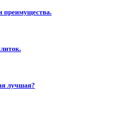
и преимущества.
литок.
ая лучшая?