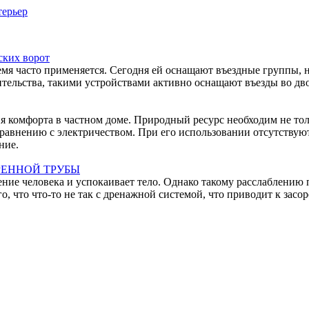
ерьер
ских ворот
емя часто применяется. Сегодня ей оснащают въездные группы, 
тельства, такими устройствами активно оснащают въезды во дво
ния комфорта в частном доме. Природный ресурс необходим не то
равнению с электричеством. При его использовании отсутствуют
ние.
РЕННОЙ ТРУБЫ
ние человека и успокаивает тело. Однако такому расслаблению 
 что что-то не так с дренажной системой, что приводит к засо