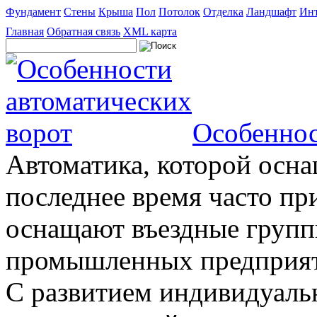
Фундамент
Стены
Крыша
Пол
Потолок
Отделка
Ландшафт
Инт
Главная
Обратная связь
XML карта
Особеннос
Автоматика, которой осна
последнее время часто пр
оснащают въездные группы
промышленных предприяти
С развитием индивидуальн