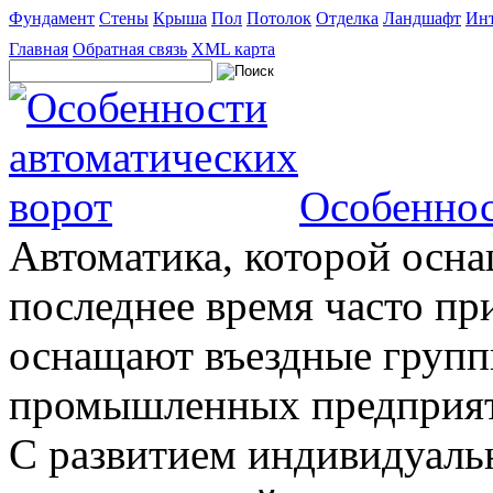
Фундамент
Стены
Крыша
Пол
Потолок
Отделка
Ландшафт
Инт
Главная
Обратная связь
XML карта
Особеннос
Автоматика, которой осна
последнее время часто пр
оснащают въездные группы
промышленных предприяти
С развитием индивидуальн