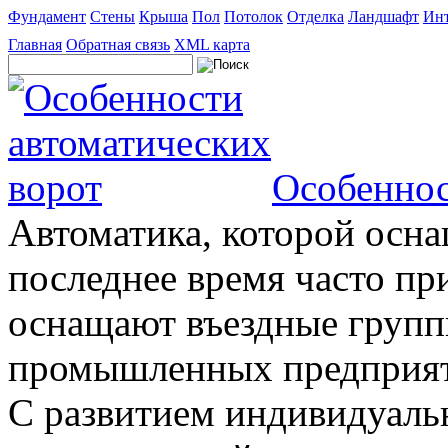
Фундамент
Стены
Крыша
Пол
Потолок
Отделка
Ландшафт
Инт
Главная
Обратная связь
XML карта
Особеннос
Автоматика, которой осна
последнее время часто пр
оснащают въездные группы
промышленных предприяти
С развитием индивидуальн