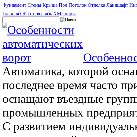
Фундамент
Стены
Крыша
Пол
Потолок
Отделка
Ландшафт
Инт
Главная
Обратная связь
XML карта
Особеннос
Автоматика, которой осна
последнее время часто пр
оснащают въездные группы
промышленных предприяти
С развитием индивидуальн